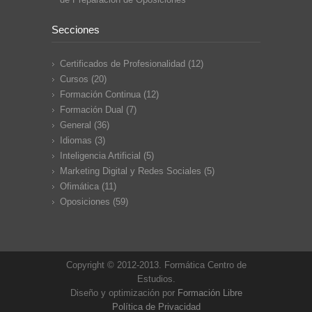
Secciones
Certificados de Profesionalidad
(12)
Cursos
(20)
Formación Continua
(12)
Formación Dual
(7)
General
(36)
Idiomas
(3)
Inteligencia Artificial
(5)
Marketing Digital y Redes Sociales
(5)
Ofimática
(11)
Oposiciones
(59)
Copyright © 2012-2013. Formática Centro de
Estudios.
Diseño y optimización por
Formación Libre
Política de Privacidad