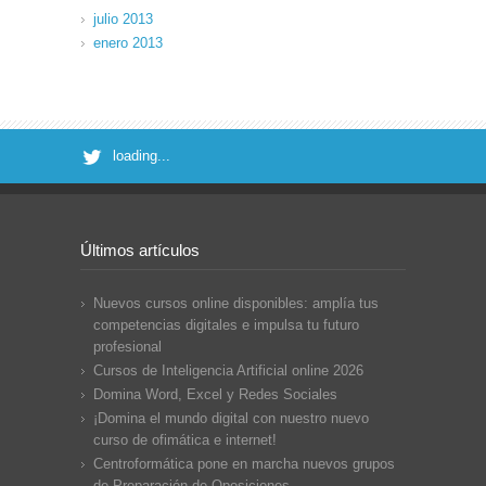
julio 2013
enero 2013
loading...
Últimos artículos
Nuevos cursos online disponibles: amplía tus
competencias digitales e impulsa tu futuro
profesional
Cursos de Inteligencia Artificial online 2026
Domina Word, Excel y Redes Sociales
¡Domina el mundo digital con nuestro nuevo
curso de ofimática e internet!
Centroformática pone en marcha nuevos grupos
de Preparación de Oposiciones