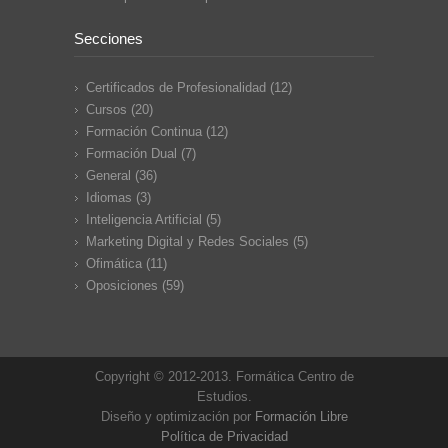
Secciones
Certificados de Profesionalidad
(12)
Cursos
(20)
Formación Continua
(12)
Formación Dual
(7)
General
(36)
Idiomas
(3)
Inteligencia Artificial
(5)
Marketing Digital y Redes Sociales
(5)
Ofimática
(11)
Oposiciones
(59)
Copyright © 2012-2013. Formática Centro de
Estudios.
Diseño y optimización por
Formación Libre
Política de Privacidad