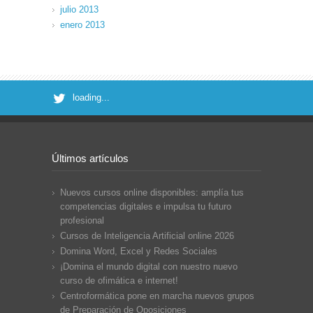
julio 2013
enero 2013
loading...
Últimos artículos
Nuevos cursos online disponibles: amplía tus
competencias digitales e impulsa tu futuro
profesional
Cursos de Inteligencia Artificial online 2026
Domina Word, Excel y Redes Sociales
¡Domina el mundo digital con nuestro nuevo
curso de ofimática e internet!
Centroformática pone en marcha nuevos grupos
de Preparación de Oposiciones