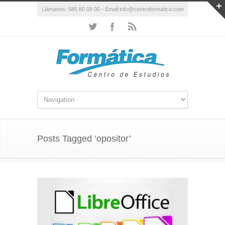
Llámanos: 685 80 08 00 - Email info@centroformatica.com
Posts Tagged ‘opositor’